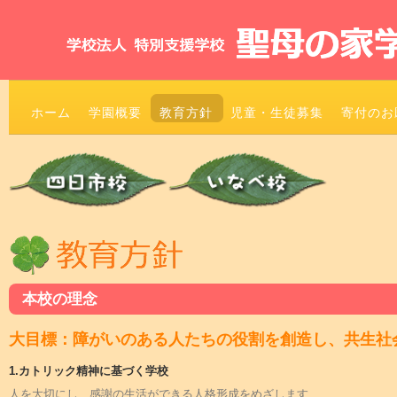
ホーム
学園概要
教育方針
児童・生徒募集
寄付のお
本校の理念
大目標：障がいのある人たちの役割を創造し、共生社
1.カトリック精神に基づく学校
人を大切にし、感謝の生活ができる人格形成をめざします